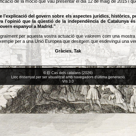
ificació de la moció que vau presentar el dia 12 de maig de 2015 i q
l’explicació del govern sobre els aspectes jurídics, històrics, pol
eva l’opinió que la qüestió de la independència de Catalunya és
govern espanyol a Madrid.”
graïment per aquesta vostra actuació que valorem com una mostra de
exemple per a una Unió Europea que desitgem que esdevingui una verit
Gràcies, Tak
© El Cas dels catalans (2026)
Lloc dissenyat per ser visualitzat amb navegadors d'última generació
Vrs 3.0