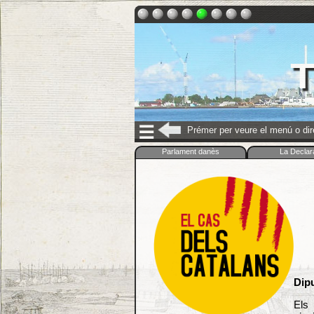
T
☰
Prémer per veure el menú o di
Parlament danès
La Declar
Dipu
Els 