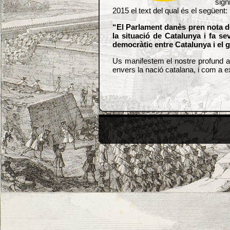
sign
2015 el text del qual és el següent:
“El Parlament danès pren nota de 
la situació de Catalunya i fa s
democràtic entre Catalunya i el 
Us manifestem el nostre profund a
envers la nació catalana, i com a 