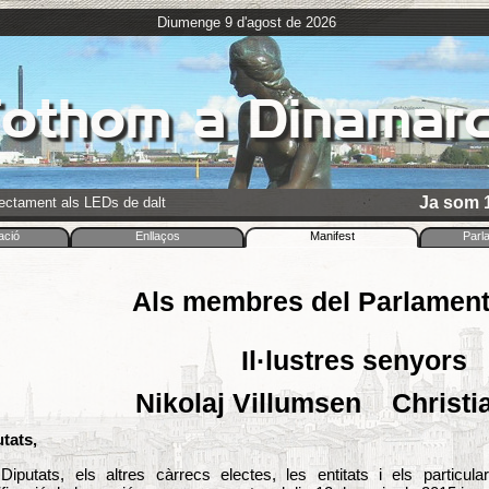
Diumenge 9 d'agost de 2026
othom a Dinamar
Ja som 1
rectament als LEDs de dalt
ació
Enllaços
Manifest
Parl
Als membres del Parlamen
Il·lustres senyors
Nikolaj Villumsen Christi
tats,
Diputats, els altres càrrecs electes, les entitats i els particula