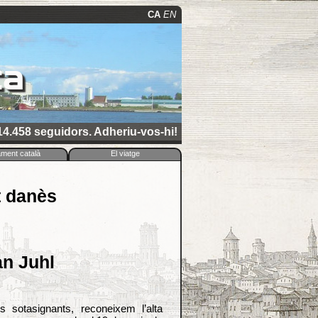
CA
EN
ca
4.458 seguidors. Adheriu-vos-hi!
ament català
El viatge
t danès
an Juhl
rs sotasignants, reconeixem l’alta