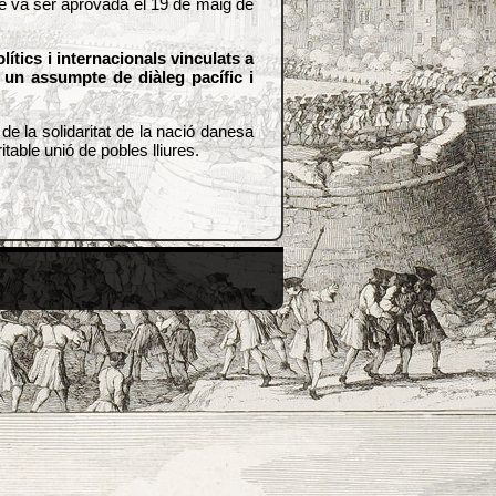
ue va ser aprovada el 19 de maig de
ítics i internacionals vinculats a
 un assumpte de diàleg pacífic i
 la solidaritat de la nació danesa
able unió de pobles lliures.