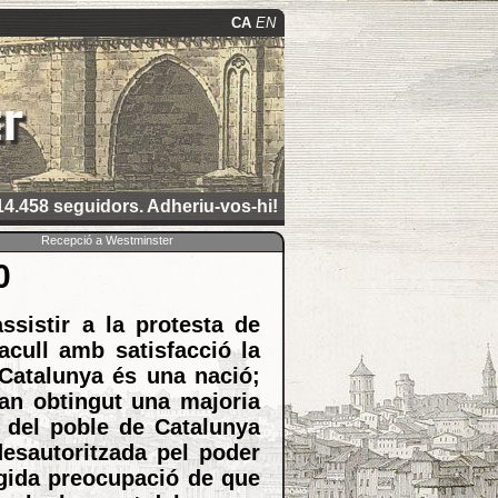
CA
EN
r
4.458 seguidors. Adheriu-vos-hi!
Recepció a Westminster
0
sistir a la protesta de
acull amb satisfacció la
 Catalunya és una nació;
han obtingut una majoria
a del poble de Catalunya
esautoritzada pel poder
egida preocupació de que