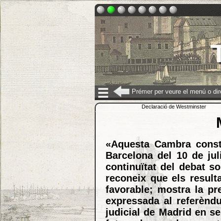
☰
Prémer per veure el menú o di
Declaració de Westminster
«Aquesta Cambra consta
Barcelona del 10 de jul
continuïtat del debat s
reconeix que els result
favorable; mostra la pr
expressada al referènd
judicial de Madrid en s