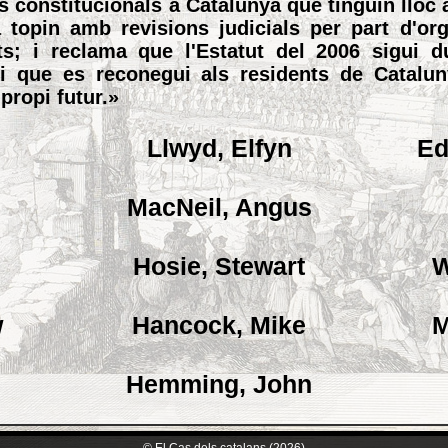
 constitucionals a Catalunya que tinguin lloc 
a topin amb revisions judicials per part d'or
ts; i reclama que l'Estatut del 2006 sigui 
 i que es reconegui als residents de Catalun
propi futur.»
l
Llwyd, Elfyn
Ed
MacNeil, Angus
e
Hosie, Stewart
W
w
Hancock, Mike
M
Hemming, John