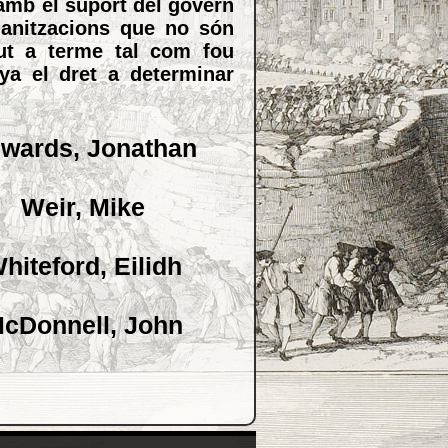
amb el suport del govern
ganitzacions que no són
dut a terme tal com fou
ya el dret a determinar
wards, Jonathan
Weir, Mike
hiteford, Eilidh
cDonnell, John