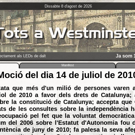
Dissabte 8 d'agost de 2026
Tots a Westminste
Ja som 1
rectament als LEDs de dalt
Manifest
Moció del dia 14 de juliol de 201
ta que més d'un milió de persones varen as
iol de 2010 a favor dels drets de Catalunya; 
obre la constitució de Catalunya; accepta que
ats de les consultes sobre la independència 
eocupació pel fet que la voluntat democràtic
um del 2006 sobre l'Estatut d'Autonomia fou d
entència de juny de 2010; fa palesa la seva af