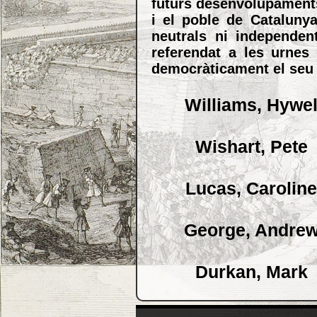
futurs desenvolupaments
i el poble de Cataluny
neutrals ni independen
referendat a les urnes
democràticament el seu 
Williams, Hywe
Wishart, Pete
Lucas, Carolin
George, Andre
Durkan, Mark