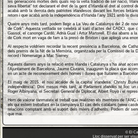
les generacions mortes dels quals rep la vella tradició de ser nació, Irlan
la gent d’Irlanda el dret al control dels destins irlandesos. Aquest any hom commemor
centenari d’aquell alçament que acabà amb la derrota dels patriotes irlandesos davant les
seva llibertat” tot declarant el dret de la gent d’Irlanda el dret al cont
britàniques les quals efectuaren una brutal repressió que, tanmateix, significà un punt de n
acabà amb la derrota dels patriotes irlandesos davant les forces britàni
i que acabà amb la independència d’Irlanda l’any 1921 amb la divisió de l’illa en dos esta
retorn i que acabà amb la independència d’Irlanda l’any 1921 amb la divisió 
d’ells, l’Ulster, sota dominació britànica.
Quatre anys més tard, podem llegir a La Veu de Catalunya del 2 de novembre de 1920 la 
Quatre anys més tard, podem llegir a La Veu de Catalunya del 2 de nove
sobre la “Vetllada patriòtica en honor de Mac Swiney, alcalde de Cork”. Aquesta vetllad
de Cork”. Aquesta vetllada se celebrà al saló d’actes del CADCI, que c
celebrà al saló d’actes del CADCI, que comptà amb una gernació inusual i que tingué
Gassol, el canonge Cardó, Adrià Gual i Artur Martorell. El dia abans a 
participació entre d’altres de Ventura Gassol, el canonge Cardó, Adrià Gual i Artur Martorell
de Cork mort en vaga de fam a la presó de Brixton i que aplegà una enor
abans a la plaça de Catalunya de Barcelona tingué lloc un acte solemne d’homenatge a l’
de Cork mort en vaga de fam a la presó de Brixton i que aplegà una enorme multitu
Al respecte voldríem recordar la recent presència a Barcelona, de Cath
Al respecte voldríem recordar la recent presència a Barcelona, de Cathal Brugha, nét de
dels premis de la Nit de la Memòria, organitzada per la Comissió de la D
Mac Swiney, el passat dia 3 de març en l’acte de lliurament dels premis de la Nit de la M
record i homenatge a Mac Swiney.
organitzada per la Comissió de la Dignitat i que tingué la seva continuació en un acte celeb
Plaça de Catalunya en record i homenatge a Mac Swiney.
Aquests darrers anys la relació entre Irlanda i Catalunya s’ha anat accen
Aquests darrers anys la relació entre Irlanda i Catalunya s’ha anat accentuant. El 2013, l’
l’Ajuntament de Barcelona, Jaume Ciurana, inauguren la placa que acompan
de Dublín, Oisin Quinn, juntament amb el regidor de cultura de l’Ajuntament de Barcelona
en un acte de reconeixement dels homes i dones que lluitaren a Barcelon
Ciurana, inauguren la placa que acompanya l’olivera centenària a Cow’s Lane, al centre
ciutat, amb el lema Viure lliure, en un acte de reconeixement dels homes i dones que lluit
El maig de 2015, el nou alcalde de la capital irlandesa, Christy Bur
Barcelona el 1714.
independència”. Dos mesos més tard, al Parlament irlandès té lloc un de
El maig de 2015, el nou alcalde de la capital irlandesa, Christy Burke, en una entrevista 
Roger Albinyana, el Secretari General de Diplocat, Albert Royo i el repre
delegació de Diplocat declara que “Catalunya mereix la independència”. Dos mesos més t
Parlament irlandès té lloc un debat entre parlamentaris irlandesos i el Secretari d’Afers Ex
Hem de valorar tanmateix el treball que realitzen els membres de l’ANC d’
de la Generalitat, Roger Albinyana, el Secretari General de Diplocat, Albert Royo i el repr
de la Generalitat, Josep Manuel Suàrez.
els qui estem treballant en la campanya El cas dels catalans (www.casde
relacions comptant amb el suport dels milers d’adherits. Podem dir se
Hem de valorar tanmateix el treball que realitzen els membres de l’ANC d’Irlanda, així com
que mai.
món universitari, de l’empresa o de les arts. Al mateix temps, els qui estem treballant e
campanya El cas dels catalans (www.casdelscatalans.cat) farem tot el que estigui a les 
mans per a incrementar aquestes relacions comptant amb el suport dels milers d’adherit
dir sense cap mena de dubte que Catalunya i Irlanda, Irlanda i Catalunya, estan més a p
mai.
© El Ca
Lloc dissenyat per ser vis