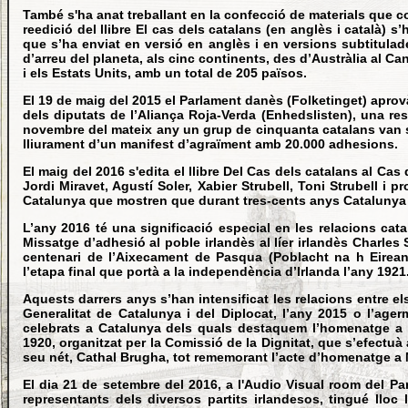
També s'ha anat treballant en la confecció de materials que c
reedició del llibre El cas dels catalans (en anglès i català)
que s’ha enviat en versió en anglès i en versions subtitula
d’arreu del planeta, als cinc continents, des d’Austràlia al Ca
i els Estats Units, amb un total de 205 països.
El 19 de maig del 2015 el Parlament danès (Folketinget) aprov
dels diputats de l’Aliança Roja-Verda (Enhedslisten), una res
novembre del mateix any un grup de cinquanta catalans van se
lliurament d’un manifest d’agraïment amb 20.000 adhesions.
El maig del 2016 s'edita el llibre Del Cas dels catalans al Ca
Jordi Miravet, Agustí Soler, Xabier Strubell, Toni Strubell 
Catalunya que mostren que durant tres-cents anys Catalunya no 
L’any 2016 té una significació especial en les relacions cata
Missatge d’adhesió al poble irlandès al líer irlandès Charles
centenari de l’Aixecament de Pasqua (Poblacht na h Eireann
l’etapa final que portà a la independència d’Irlanda l’any 1921
Aquests darrers anys s’han intensificat les relacions entre e
Generalitat de Catalunya i del Diplocat, l’any 2015 o l’age
celebrats a Catalunya dels quals destaquem l’homenatge a l
1920, organitzat per la Comissió de la Dignitat, que s’efectu
seu nét, Cathal Brugha, tot rememorant l’acte d’homenatge a 
El dia 21 de setembre del 2016, a l'Audio Visual room del Par
representants dels diversos partits irlandesos, tingué llo