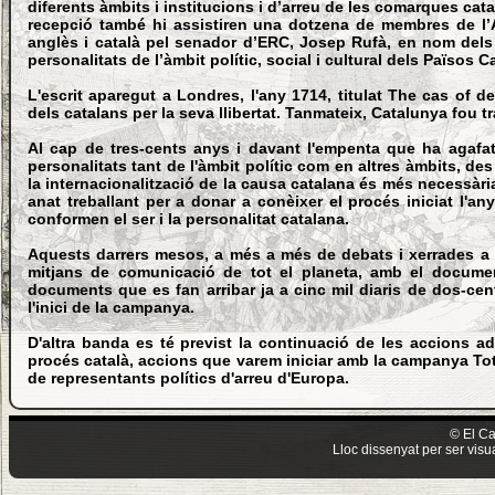
diferents àmbits i institucions i d’arreu de les comarques cata
recepció també hi assistiren una dotzena de membres de l’As
anglès i català pel senador d’ERC, Josep Rufà, en nom dels
personalitats de l’àmbit polític, social i cultural dels Països
L'escrit aparegut a Londres, l'any 1714, titulat The cas of d
dels catalans per la seva llibertat. Tanmateix, Catalunya fou 
Al cap de tres-cents anys i davant l'empenta que ha agafa
personalitats tant de l'àmbit polític com en altres àmbits, des
la internacionalització de la causa catalana és més necessària
anat treballant per a donar a conèixer el procés iniciat l'an
conformen el ser i la personalitat catalana.
Aquests darrers mesos, a més a més de debats i xerrades a tra
mitjans de comunicació de tot el planeta, amb el documen
documents que es fan arribar ja a cinc mil diaris de dos-ce
l'inici de la campanya.
D'altra banda es té previst la continuació de les accions a
procés català, accions que varem iniciar amb la campanya Tot
de representants polítics d'arreu d'Europa.
© El Ca
Lloc dissenyat per ser vis