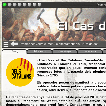
Diumen
El Cas d
☰
Prémer per veure el menú o directament als LEDs de dalt
Pròleg
Adhesions
Cronologia
Donacions
«The Case of the Catalans Consider'd» i
publicats a Londres el 1714, d'especial
conservador que en aquell moment tenia 
promeses fetes a la paraula dels plenipo
Gènova 1705.
Els opuscles posen de manifest la preocup
política duta a terme pel seu govern i fan 
és així, adverteixen, el mot catalans esde
Gairebé tres-cents anys més tard, el 14 de juliol del 2010, ca
moció al Parlament de Westminster en què declaraven “qu
democràticament el seu propi futur”. Curiosament, o no, en