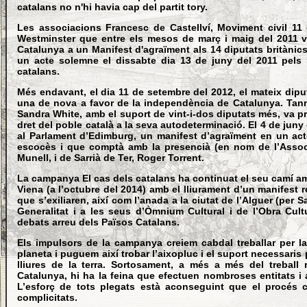
catalans no n'hi havia cap del partit tory.
Les associacions Francesc de Castellví, Moviment civil 1
Westminster que entre els mesos de març i maig del 2011 va 
Catalunya a un Manifest d'agraïment als 14 diputats britànic
un acte solemne el dissabte dia 13 de juny del 2011 pels
catalans.
Més endavant, el dia 11 de setembre del 2012, el mateix dipu
una de nova a favor de la independència de Catalunya. Tanm
Sandra White, amb el suport de vint-i-dos diputats més, va 
dret del poble català a la seva autodeterminació. El 4 de juny
al Parlament d’Edimburg, un manifest d’agraïment en un act
escocès i que comptà amb la presencià (en nom de l’Associa
Munell, i de Sarrià de Ter, Roger Torrent.
La campanya El cas dels catalans ha continuat el seu camí amb
Viena (a l’octubre del 2014) amb el lliurament d’un manifest re
que s’exiliaren, així com l’anada a la ciutat de l’Alguer (per
Generalitat i a les seus d’Òmnium Cultural i de l’Obra Cult
debats arreu dels Països Catalans.
Els impulsors de la campanya creiem cabdal treballar per la
planeta i puguem així trobar l’aixopluc i el suport necessaris
lliures de la terra. Sortosament, a més a més del treball 
Catalunya, hi ha la feina que efectuen nombroses entitats i
L’esforç de tots plegats està aconseguint que el procés 
complicitats.