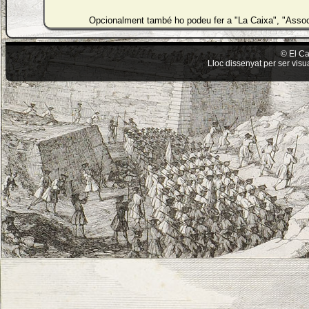
Opcionalment també ho podeu fer a "La Caixa", "Asso
© El Ca
Lloc dissenyat per ser vis