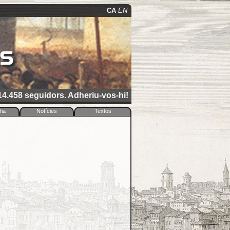
CA
EN
ns
4.458 seguidors. Adheriu-vos-hi!
fia
Notícies
Textos