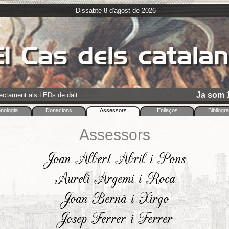
Dissabte 8 d'agost de 2026
l Cas dels catala
Ja som 1
rectament als LEDs de dalt
nologia
Donacions
Assessors
Enllaços
Bibliogra
Assessors
Joan Albert Abril i Pons
Aureli Argemí i Roca
Joan Bernà i Xirgo
Josep Ferrer i Ferrer