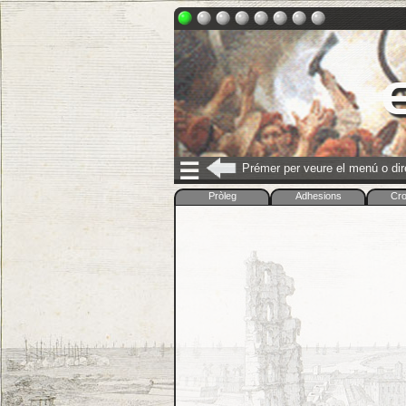
E
☰
Prémer per veure el menú o di
Pròleg
Adhesions
Cro