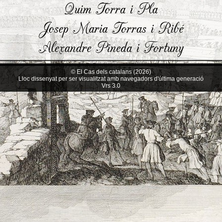
Quim Torra i Pla
Josep Maria Torras i Ribé
Alexandre Pineda i Fortuny
© El Cas dels catalans (2026)
Lloc dissenyat per ser visualitzat amb navegadors d'última generació
Vrs 3.0