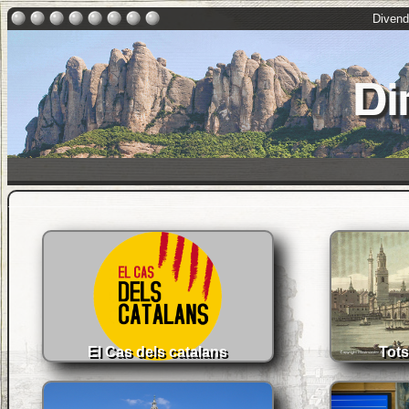
Divendr
Di
El Cas dels catalans
Tots